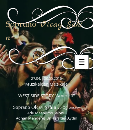
Soprano
Olcay Şahi
n
27.04. - 03.05.2016
"Müzikalden Müzikale"
WEST SIDE STORY "Amerika"
Soprano Olcay Şahin
ve Öğrenciler
Adü Meandros Salonu
Adnan Menderes Universitesi Aydın