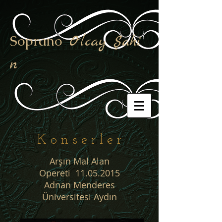
Soprano
Olcay Şahi
n
K o n s e r l e r
Arşın Mal Alan
Opereti
11.05.2015
Adnan Menderes
Üniversitesi Aydın